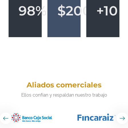
clientes
en
sectores
98%
$200M+
+10
de
$200M+
+10
98%
Aliados comerciales
Ellos confían y respaldan nuestro trabajo