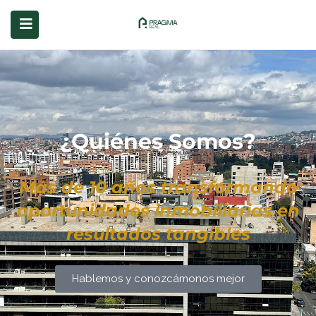
submenu (Servicios)
¿Quiénes Somos?
Más de 10 años transformando
oportunidades inmobiliarias en
resultados tangibles
Hablemos y conozcámonos mejor