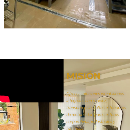
MISIÓN
Ofrecer soluciones inmobiliarias
integrales con rapidez,
transparencia y altos estándares
de rentabilidad para sectores
corporativos, industriales y
turísticos.